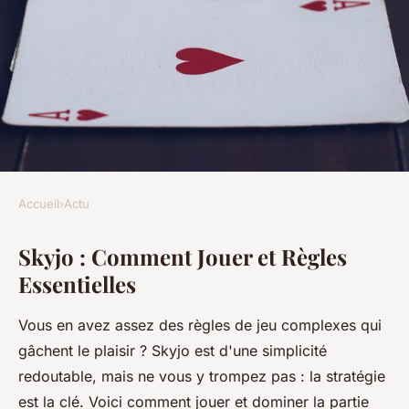
Accueil
›
Actu
ACTU
Skyjo : Comment Jouer et Règles
Skyjo : règles du jeu de cartes
Essentielles
simple et rapide
Vous en avez assez des règles de jeu complexes qui
Noam
•
4 juillet 2025
•
4 min de lecture
gâchent le plaisir ? Skyjo est d'une simplicité
redoutable, mais ne vous y trompez pas : la stratégie
est la clé. Voici comment jouer et dominer la partie