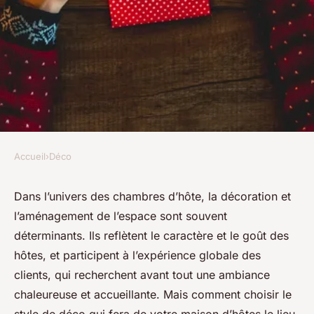
Accueil
›
Déco
DÉCO
Quel style de décoration
Dans l’univers des chambres d’hôte, la décoration et
l’aménagement de l’espace sont souvent
choisir pour une chambre
déterminants. Ils reflètent le caractère et le goût des
d'hôte accueillante?
hôtes, et participent à l’expérience globale des
clients, qui recherchent avant tout une ambiance
Noam
•
1 avril 2024
•
6 min de lecture
chaleureuse et accueillante. Mais comment choisir le