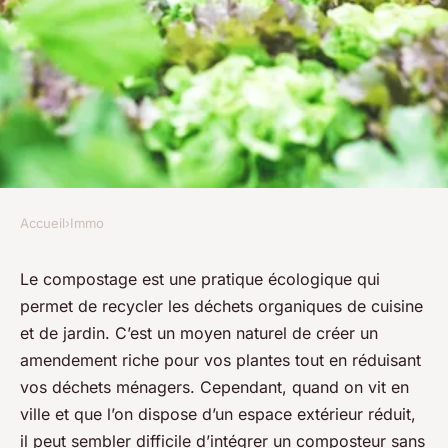
Accueil
›
Immo
IMMO
Comment intégrer un
Le compostage est une pratique écologique qui
permet de recycler les déchets organiques de cuisine
composteur esthétique dans
et de jardin. C’est un moyen naturel de créer un
un petit jardin urbain?
amendement riche pour vos plantes tout en réduisant
vos déchets ménagers. Cependant, quand on vit en
Noam
•
1 avril 2024
•
6 min de lecture
ville et que l’on dispose d’un espace extérieur réduit,
il peut sembler difficile d’intégrer un composteur sans